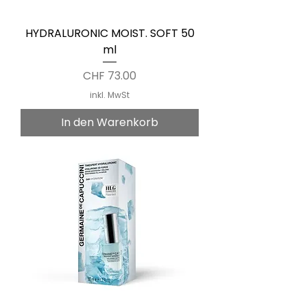
HYDRALURONIC MOIST. SOFT 50
ml
Preis
CHF 73.00
inkl. MwSt
In den Warenkorb