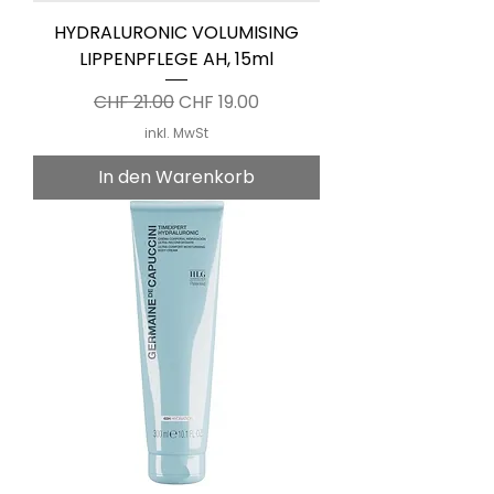
HYDRALURONIC VOLUMISING
LIPPENPFLEGE AH, 15ml
Standardpreis
Sale-Preis
CHF 21.00
CHF 19.00
inkl. MwSt
In den Warenkorb