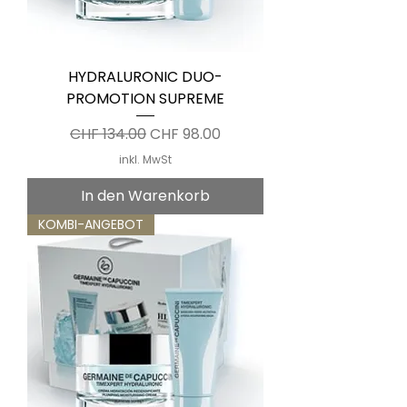
HYDRALURONIC DUO-
PROMOTION SUPREME
Standardpreis
Sale-Preis
CHF 134.00
CHF 98.00
inkl. MwSt
In den Warenkorb
KOMBI-ANGEBOT