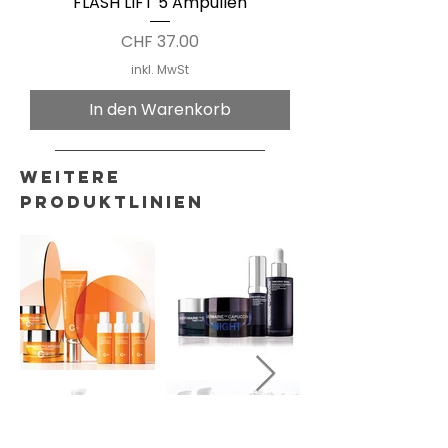
FLASH LIFT 5 Ampullen
Preis
CHF 37.00
inkl. MwSt
In den Warenkorb
Weitere
Produktlinien