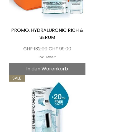
PROMO. HYDRALURONIC RICH &
SERUM
Standardpreis
Sale-Preis
CHF 132.00
CHF 99.00
inkl. MwSt
In den Warenkorb
SALE