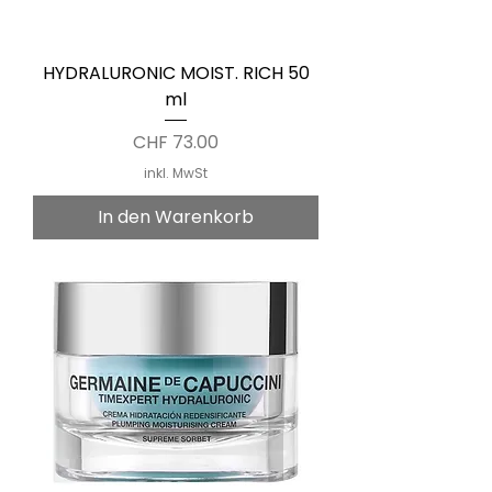
HYDRALURONIC MOIST. RICH 50
ml
Preis
CHF 73.00
inkl. MwSt
In den Warenkorb