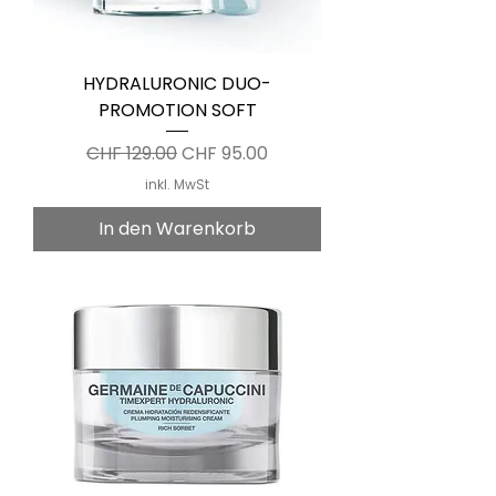
HYDRALURONIC DUO-
PROMOTION SOFT
Standardpreis
Sale-Preis
CHF 129.00
CHF 95.00
inkl. MwSt
In den Warenkorb