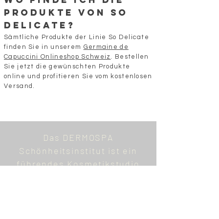
Produkte von So
Delicate?
Sämtliche Produkte der Linie So Delicate
finden Sie in unserem
Germaine de
Capuccini
Onlineshop Schweiz
. Bestellen
Sie jetzt die gewünschten Produkte
online und profitieren Sie vom kostenlosen
Versand.
Das DERMOSPA
Schönheitsinstitut ist ein
führendes Kosmetikstudio
für Gesichts- und
Körperbehandlungen in der
Region Wallisellen,
Dübendorf, Dietlikon,