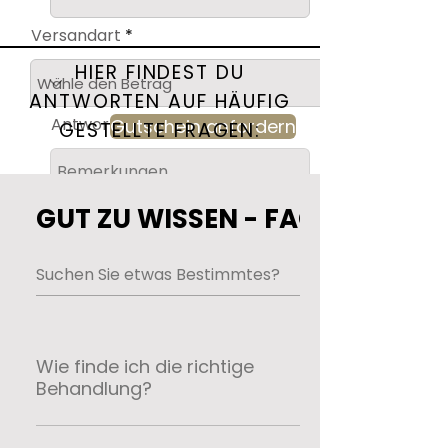
Versandart
HIER FINDEST DU
ANTWORTEN AUF HÄUFIG
Antwort hier hinzufügen
Gutschein anfordern
GESTELLTE FRAGEN:
GUT ZU WISSEN - FAQ
Wie finde ich die richtige
Behandlung?
Gerne beraten wir dich bei uns im