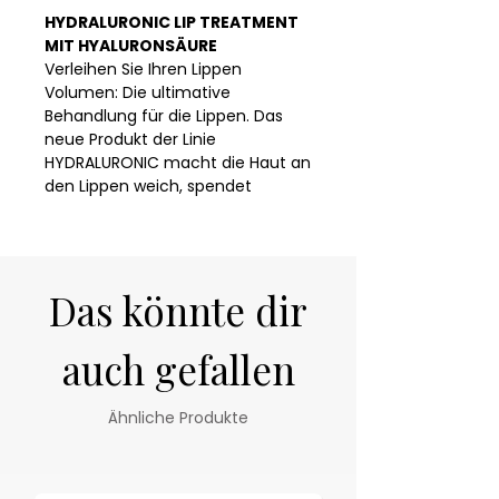
HYDRALURONIC LIP TREATMENT
MIT HYALURONSÄURE
Verleihen Sie Ihren Lippen
Volumen: Die ultimative
Behandlung für die Lippen. Das
neue Produkt der Linie
HYDRALURONIC macht die Haut an
den Lippen weich, spendet
Feuchtigkeit und erneuert sie.
Sofortig sichtbare und lang
anhaltende Ergebnisse.
HYALURONSÄURE & PEPTIDE
Das könnte dir
schützen die Kollagenfasern
vor Umwelteinflüssen,
Sonneneinstrahlung und Rauch
auch gefallen
HYDROXYPROLIN-LIPOVEKTOR
fördert die Kollagen- und
Ähnliche Produkte
Elastinbildung, verbessert die
Hauttextur und mindert die
sichtbaren Zeichen der
Hautalterung. Verleiht einen