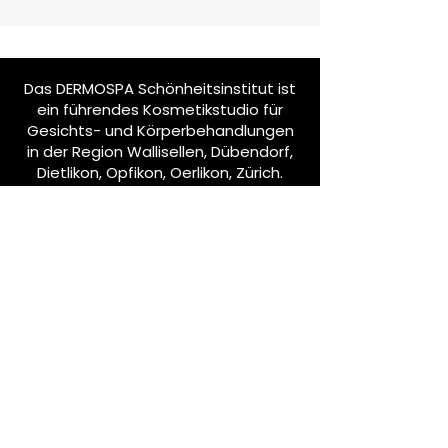
Das DERMOSPA Schönheitsinstitut ist
ein führendes Kosmetikstudio für
Gesichts- und Körperbehandlungen
in der Region Wallisellen, Dübendorf,
Dietlikon, Opfikon, Oerlikon, Zürich.
Bleib informiert
Abonniere unseren Newsletter!
E-Mail-Adresse eingeben
Abonnieren