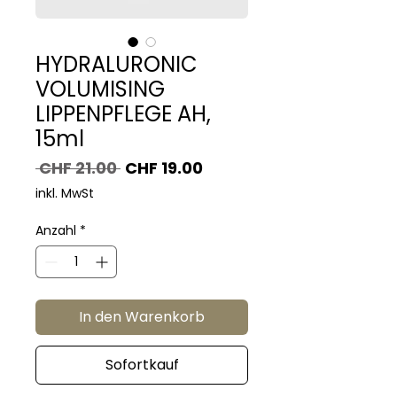
HYDRALURONIC
VOLUMISING
LIPPENPFLEGE AH,
15ml
Standardpreis
Sale-
 CHF 21.00 
CHF 19.00
Preis
inkl. MwSt
Anzahl
*
In den Warenkorb
Sofortkauf