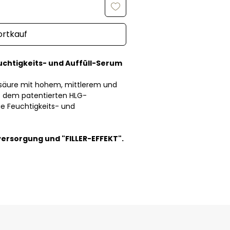
ortkauf
chtigkeits- und Auffüll-Serum
onsäure mit hohem, mittlerem und
t dem patentierten HLG-
e Feuchtigkeits- und
ersorgung und "FILLER-EFFEKT".
i. Dermatologisch getestet. Enthält
atürlichen Ursprungs.
EITS- & AUFFÜLLSERUM, 30 ml