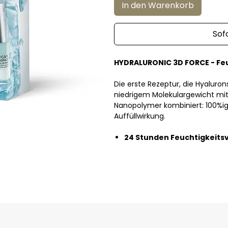
In den Warenkorb
Sof
HYDRALURONIC 3D FORCE - Feu
Die erste Rezeptur, die Hyalur
niedrigem Molekulargewicht mi
Nanopolymer kombiniert: 100%ig
Auffüllwirkung.
24 Stunden Feuchtigkeitsv
Für Veganer geeignet. Silikonfre
es mehr als 99 % Inhaltsstoffe n
HYALURONIC 3D FORCE FEUCHTIGK