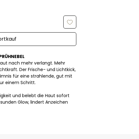
ortkauf
SPRÜHNEBEL
Haut nach mehr verlangt. Mehr
htkraft. Der Frische- und Lichtkick,
mnis für eine strahlende, gut mit
ur einem Schritt.
gkeit und belebt die Haut sofort
gesunden Glow, lindert Anzeichen
r Haut neue Vitalität
gegen sichtbare Schäden durch
t
getragen werden
s Format