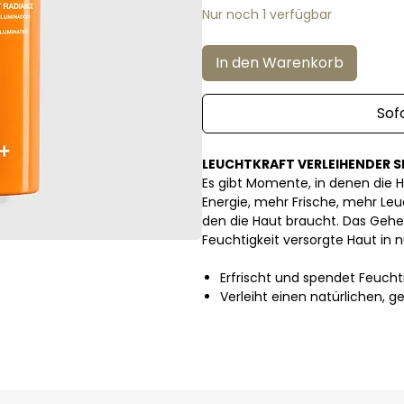
Nur noch 1 verfügbar
In den Warenkorb
Sof
LEUCHTKRAFT VERLEIHENDER 
Es gibt Momente, in denen die 
Energie, mehr Frische, mehr Leuc
den die Haut braucht. Das Gehei
Feuchtigkeit versorgte Haut in n
Erfrischt und spendet Feuchti
Verleiht einen natürlichen, 
von Müdigkeit und verleiht de
Wirkt wie ein Schutzschild 
Schadstoffe und blaues Lich
Kann über das Make-Up auf
Praktisches, alltagstaugliche