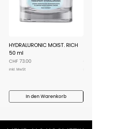
HYDRALURONIC MOIST. RICH
TE RAD. C+ ILLUM. 
50 ml
CREAM 50 ML
Preis
Preis
CHF 73.00
CHF 78.00
inkl. MwSt
inkl. MwSt
In den Warenkorb