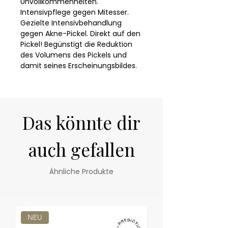
Unvollkommenheiten. 
Intensivpflege gegen Mitesser. 
Gezielte Intensivbehandlung 
gegen Akne-Pickel. Direkt auf den 
Pickel! Begünstigt die Reduktion 
des Volumens des Pickels und 
damit seines Erscheinungsbildes. 
Trägt dazu bei, Rötung und 
Entzündung des Pickels zu 
reduzieren. Die Anwendung mit 
dem Roll-on steigert die 
Das könnte dir
allgemeine Wirkung maximal, da 
durch die gezielte Anwendung auf 
die Mitesser dazu beigetragen 
auch gefallen
wird, dass diese schneller 
verschwinden. Die Haut sieht 
Ähnliche Produkte
gesünder und reiner aus. Ein 
leistungsstarker Wirkstoff-
Cocktail: a-Hydroxisäuren und 
Salicylsäure, talgregulierende 
Oleanolsäure sowie weitere 
NEU
NEU
wundheilende und 