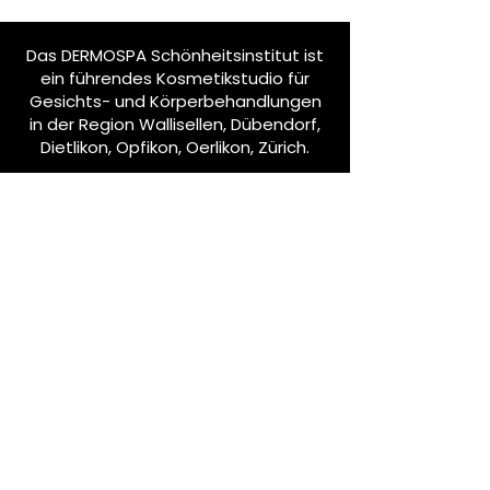
Das DERMOSPA Schönheitsinstitut ist
ein führendes Kosmetikstudio für
Gesichts- und Körperbehandlungen
in der Region Wallisellen, Dübendorf,
Dietlikon, Opfikon, Oerlikon, Zürich.
Bleib informiert
Abonniere unseren Newsletter!
E-Mail-Adresse eingeben
Abonnieren