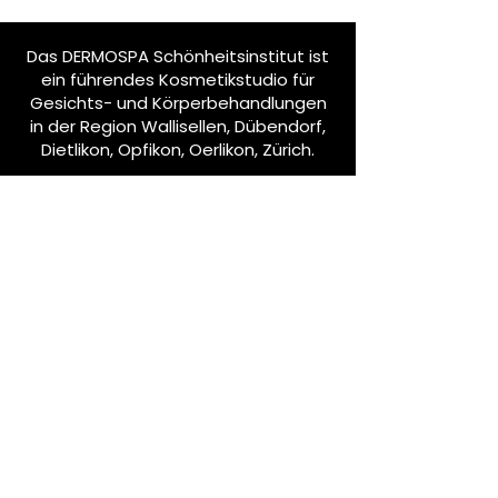
Das DERMOSPA Schönheitsinstitut ist
ein führendes Kosmetikstudio für
Gesichts- und Körperbehandlungen
in der Region Wallisellen, Dübendorf,
Dietlikon, Opfikon, Oerlikon, Zürich.
Bleib informiert
Abonniere unseren Newsletter!
E-Mail-Adresse eingeben
Abonnieren