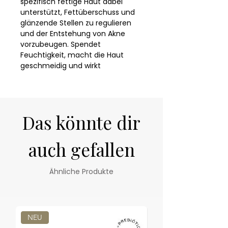
spezifisch fettige Haut dabei 
unterstützt, Fettüberschuss und 
glänzende Stellen zu regulieren 
und der Entstehung von Akne 
vorzubeugen. Spendet 
Feuchtigkeit, macht die Haut 
geschmeidig und wirkt 
beruhigend. Öl-frei. Ein 
innovativer Feuchtigkeit 
spendender Inhaltsstoff 
verhindert Trockenheit und 
Das könnte dir
Abschuppung der Haut. Zu den 
Aktivstoffen gehören unter 
anderem: - Phytokomplex Oily-
auch gefallen
Reduction, ein präbiotischer 
Funktionsinhaltsstoff - mit 
Ähnliche Produkte
Milchsäure geladene 
Mikroschwämmchen - Aktivstoffe 
zur Regulierung, zum Schutz und 
zur Mattierung fettiger Haut. - 
Enthält zudem einen neuartigen, 
NEU
NEU
Feuchtigkeit spendenden 