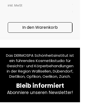
Preis
CHF 47.00
inkl. MwSt
inkl. MwSt
In den Warenkorb
Das DERMOSPA Schönheitsinstitut ist
ein führendes Kosmetikstudio für
Gesichts- und Körperbehandlungen
in der Region Wallisellen, Dübendorf,
Dietlikon, Opfikon, Oerlikon, Zürich.
Bleib informiert
Abonniere unseren Newsletter!
E-Mail-Adresse eingeben