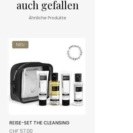
auch gefallen
Ähnliche Produkte
NEU
NEU
REISE-SET THE CLEANSING
TIMEXPERT RADIANC
MIST SPRAY 50ml
Preis
CHF 57.00