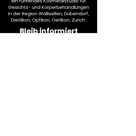
ein führendes Kosmetikstudio für
Gesichts- und Körperbehandlungen
in der Region Wallisellen, Dübendorf,
Dietlikon, Opfikon, Oerlikon, Zürich.
Bleib informiert
Abonniere unseren Newsletter!
E-Mail-Adresse eingeben
Abonnieren