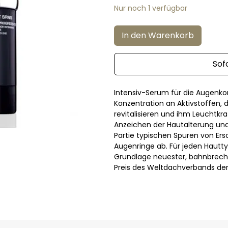
Nur noch 1 verfügbar
In den Warenkorb
Sof
Intensiv-Serum für die Augenko
Konzentration an Aktivstoffen, d
revitalisieren und ihm Leuchtkraf
Anzeichen der Hautalterung und 
Partie typischen Spuren von Er
Augenringe ab. Für jeden Hauttyp
Grundlage neuester, bahnbrech
Preis des Weltdachverbands de
ausgezeichnet wurden, der als No
Dermatologen getestet. Paraben