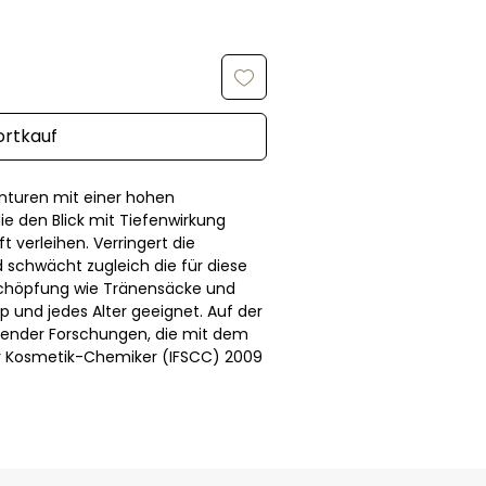
ortkauf
nturen mit einer hohen 
ie den Blick mit Tiefenwirkung 
t verleihen. Verringert die 
schwächt zugleich die für diese 
schöpfung wie Tränensäcke und 
 und jedes Alter geeignet. Auf der 
ender Forschungen, die mit dem 
r Kosmetik-Chemiker (IFSCC) 2009 
belpreis der Kosmetik gilt. Von 
frei.