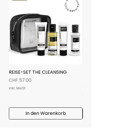
Reinigungslotion (Art. Nr. 760494)
ab.
REISE-SET THE CLEANSING
TIMEXPERT RADIANC
MIST SPRAY 50ml
Preis
CHF 57.00
Preis
CHF 47.00
inkl. MwSt
inkl. MwSt
In den Warenkorb