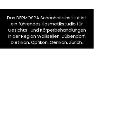
Das DERMOSPA Schönheitsinstitut ist
ein führendes Kosmetikstudio für
Gesichts- und Körperbehandlungen
in der Region Wallisellen, Dübendorf,
Dietlikon, Opfikon, Oerlikon, Zürich.
Bleib informiert
Abonniere unseren Newsletter!
E-Mail-Adresse eingeben
Abonnieren