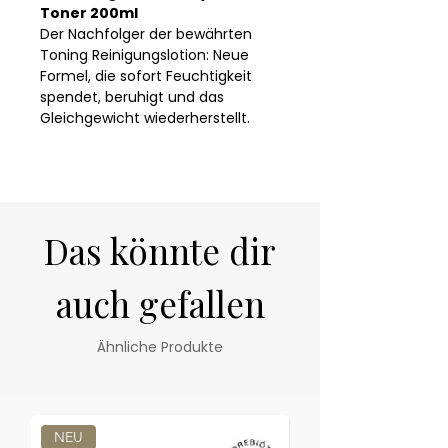
Toner 200ml
Der Nachfolger der bewährten
Toning Reinigungslotion: Neue
Formel, die sofort Feuchtigkeit
spendet, beruhigt und das
Gleichgewicht wiederherstellt.
Mit Hyaluronsäure und
präbiotischem Hafer-Extrakt
stärkt es das Mirkobiom und
bereitet die Haut auf die
Das könnte dir
Behandlung vor, wodurch sie
sofort strahlt und sich angenehm
anfühlt. Leichte Textur, die schnell
auch gefallen
einzieht. Ideal für normale bis
trockene Haut, auch für
Ähnliche Produkte
empfindliche Haut.
Der Cleansing Comfort
Hydratante Toner löst das Produkt
Options Line Essential Toning
NEU
NEU